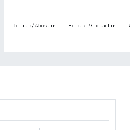
Про нас / About us
Контакт / Contact us
Члени / Members
Партнери / Partners
e