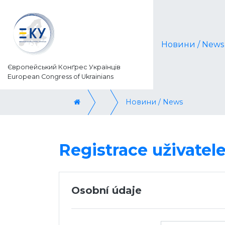
Новини / News
Європейський Конґрес Українців
European Congress of Ukrainians
Новини / News
Registrace uživatel
Osobní údaje