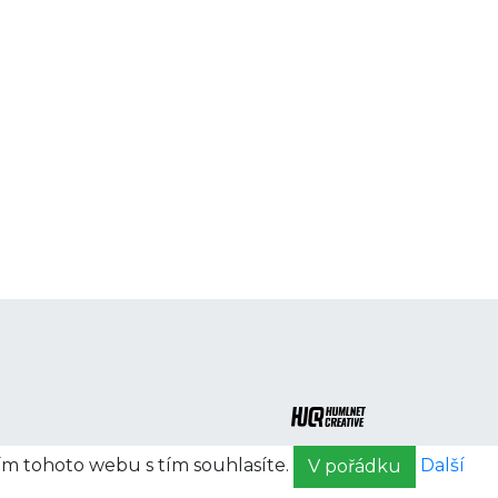
ím tohoto webu s tím souhlasíte.
Další
V pořádku