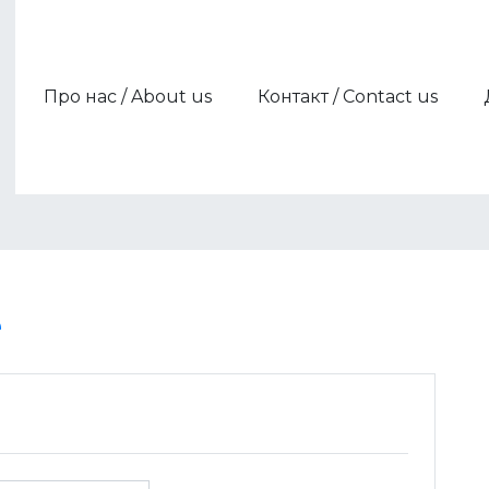
Про нас / About us
Контакт / Contact us
Члени / Members
Партнери / Partners
e