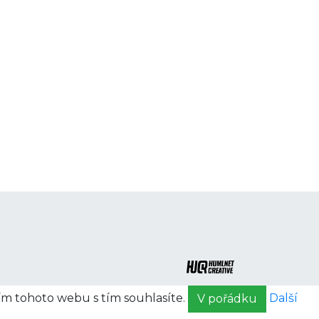
ím tohoto webu s tím souhlasíte.
Další
V pořádku