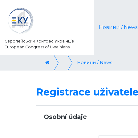
Новини / News
Європейський Конґрес Українців
European Congress of Ukrainians
Новини / News
Registrace uživatel
Osobní údaje