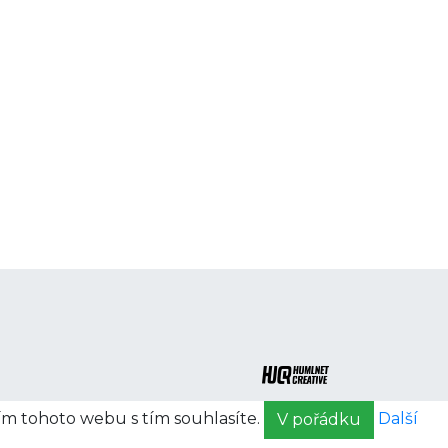
ím tohoto webu s tím souhlasíte.
Další
V pořádku