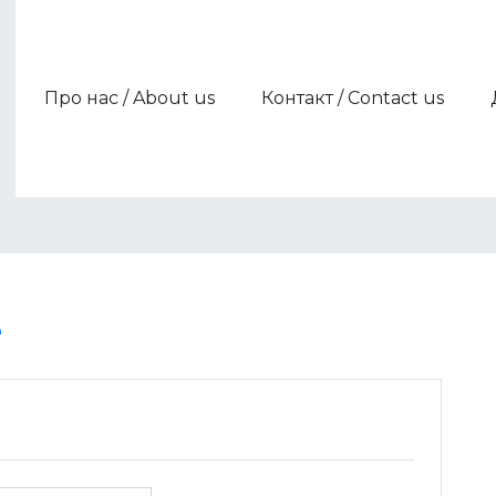
Про нас / About us
Контакт / Contact us
Члени / Members
Партнери / Partners
e