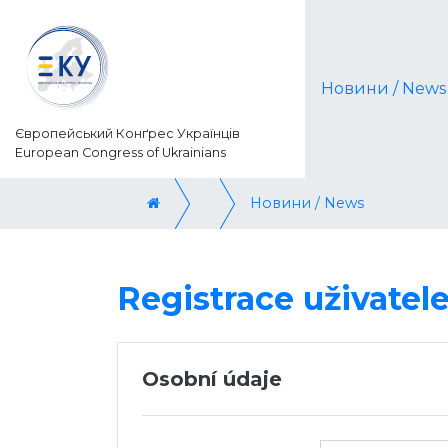
Новини / News
Європейський Конґрес Українців
European Congress of Ukrainians
Новини / News
Registrace uživatel
Osobní údaje