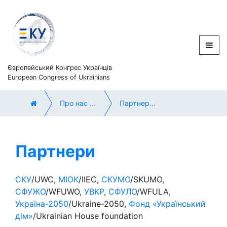
Європейський Конґрес Українців
European Congress of Ukrainians
Про нас / About us
Партнери / Partners
Партнери
СКУ
/UWC,
МІОК
/IIEC,
СКУМО
/SKUMO,
СФУЖО
/WFUWO,
УВКР
,
СФУЛО
/WFULA,
Україна-2050
/Ukraine-2050,
Фонд «Український
дім»
/Ukrainian House foundation