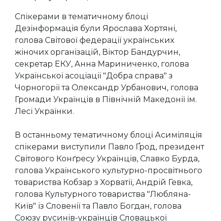
Спікерами в тематичному блоці
Дезінформація були Ярослава Хортяні,
голова Світової федерації українських
жіночих організацій, Віктор Бандурчин,
секретар ЕКУ, Анна Мариниченко, голова
Української асоціації "Добра справа" з
Чорногорії та Олександр Урбанович, голова
Громади Українців в Північній Македонії ім.
Лесі Українки.
В останньому тематичному блоці Асиміляція
спікерами виступили Павло Ґрод, президент
Світового Конґресу Українців, Славко Бурда,
голова Українського культурно-просвітнього
товариства Кобзар з Хорватії, Андрій Гевка,
голова Культурного товариства "Любляна-
Київ" із Словенії та Павло Богдан, голова
Союзу русинів-українців Словацької