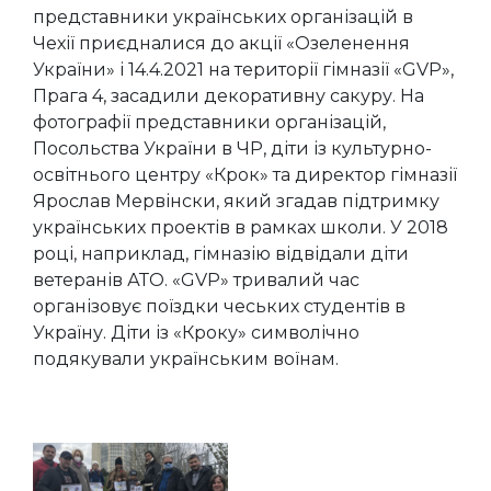
представники українських організацій в
Чехії приєдналися до акції «Озеленення
України» і 14.4.2021 на території гімназії «GVP»,
Прага 4, засадили декоративну сакуру. На
фотографії представники організацій,
Посольства України в ЧР, діти із культурно-
освітнього центру «Крок» та директор гімназії
Ярослав Мервінски, який згадав підтримку
українських проектів в рамках школи. У 2018
році, наприклад, гімназію відвідали діти
ветеранів АТО. «GVP» тривалий час
організовує поїздки чеських студентів в
Україну. Діти із «Кроку» символічно
подякували українським воїнам.