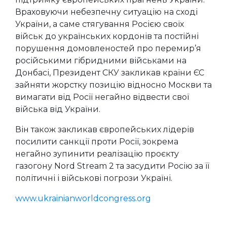
Враховуючи небезпечну ситуацію на сході
України, а саме стягування Росією своїх
військ до українських кордонів та постійні
порушення домовленостей про перемир’я
російськими гібридними військами на
Донбасі, Президент СКУ закликав країни ЄС
зайняти жорстку позицію відносно Москви та
вимагати від Росії негайно відвести свої
війська від України.
Він також закликав європейських лідерів
посилити санкції проти Росії, зокрема
негайно зупинити реалізацію проєкту
газогону Nord Stream 2 та засудити Росію за її
політичні і військові погрози Україні.
www.ukrainianworldcongress.org