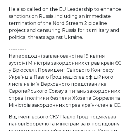
He also called on the EU Leadership to enhance
sanctions on Russia, including an immediate
termination of the Nord Stream 2 pipeline
project and censuring Russia for its military and
political threats against Ukraine.
----------
Напередодні запланованої на 19 квітня
зустрічі Міністрів закордонних справ країн ЄС
у Брюсселі, Президент Світового Конґресу
Українців Павло Ґрод надіслав офіційного
листа на ім’я Верховного представника
Європейського Союзу з питань закордонних
справ і політики безпеки Жозепа Борреля та
Міністрів закордонних справ країн-членів ЄС.
Від імені всього СКУ Павло Ґрод подякував
панові Боррелю та міністрам за їх послідовну
підтримку європейських прагнень України.