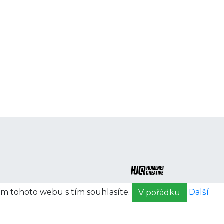
ím tohoto webu s tím souhlasíte.
Další
V pořádku