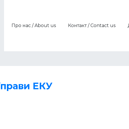
Про нас / About us
Контакт / Contact us
Члени / Members
Партнери / Partners
Управи ЕКУ