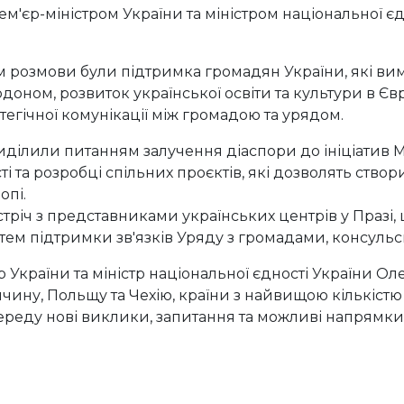
м'єр-міністром України та міністром національної є
м розмови були підтримка громадян України, які в
доном, розвиток української освіти та культури в Євр
егічної комунікації між громадою та урядом.
ділили питанням залучення діаспори до ініціатив М
і та розробці спільних проєктів, які дозволять ство
опі.
стріч з представниками українських центрів у Празі
тем підтримки зв'язків Уряду з громадами, консульс
р України та міністр національної єдності України О
еччину, Польщу та Чехію, країни з найвищою кількістю
реду нові виклики, запитання та можливі напрямки 