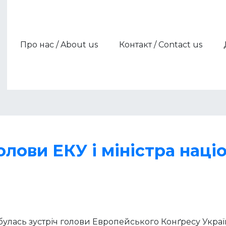
Про нас / About us
Контакт / Contact us
Члени / Members
Партнери / Partners
олови ЕКУ і міністра наці
ідбулась зустріч голови Европейського Конґресу Укра