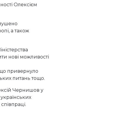
дності Олексієм
имушено
опі, а також
іністерства
рити нові можливості
, що привернуло
ьких питань тощо.
лексій Чернишов у
 українських
співпраці.