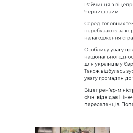
Райчинця з віцепре
Чернишовим.
Серед головних те
перебувають за кор
налагодження страт
Особливу увагу при
національної єдност
для українців у Євр
Також відбулась зу
увагу громадян до 
Віцепрем'єр-мініст
січні відвідав Нім
переселенців. Попе