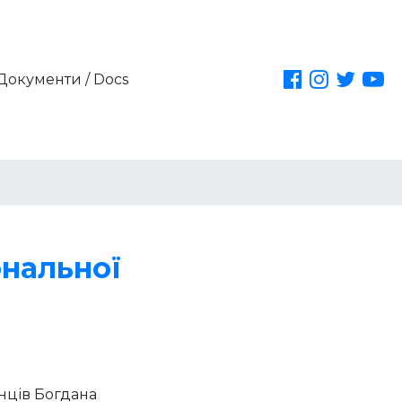
Документи / Docs
ональної
їнців Богдана